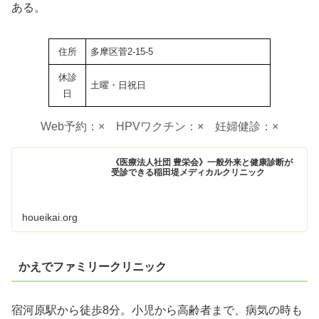
ある。
住所
多摩区菅2-15-5
休診
土曜・日祝日
日
Web予約：× HPVワクチン：× 妊婦健診：×
《医療法人社団 豊栄会》一般外来と健康診断が
受診できる稲田堤メディカルクリニック
houeikai.org
かえでファミリークリニック
宿河原駅から徒歩8分。小児から高齢者まで、病気の時も