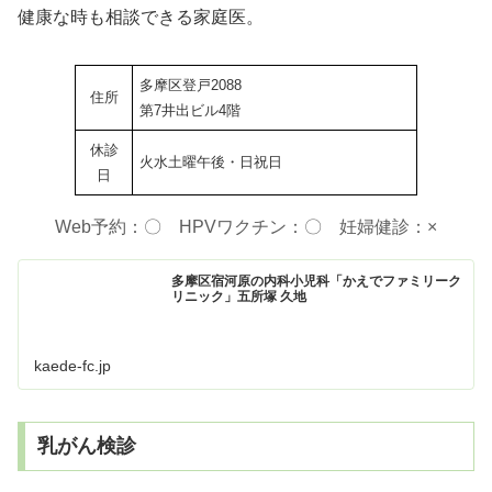
健康な時も相談できる家庭医。
多摩区登戸2088
住所
第7井出ビル4階
休診
火水土曜午後・日祝日
日
Web予約：〇 HPVワクチン：〇 妊婦健診：×
多摩区宿河原の内科小児科「かえでファミリーク
リニック」五所塚 久地
kaede-fc.jp
乳がん検診