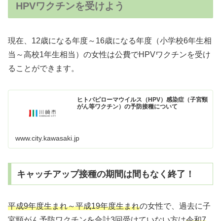
HPVワクチンを受けよう
現在、12歳になる年度～16歳になる年度（小学校6年生相
当～高校1年生相当）の女性は公費でHPVワクチンを受け
ることができます。
ヒトパピローマウイルス（HPV）感染症（子宮頸
がん等ワクチン）の予防接種について
www.city.kawasaki.jp
キャッチアップ接種の期間は間もなく終了！
平成9年度生まれ～平成19年度生まれ
の女性で、過去に子
宮頸がん予防ワクチンを合計3回受けていない方は
令和7