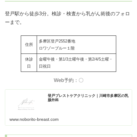
登戸駅から徒歩3分。検診・検査から乳がん術後のフォロ
ーまで。
多摩区登戸2552番地
住所
ロワゾーブルー１階
休診
金曜午後・第1/3土曜午後・第2/4/5土曜・
日
日祝日
Web予約：〇
登戸ブレストケアクリニック｜川崎市多摩区の乳
腺外科
www.noborito-breast.com