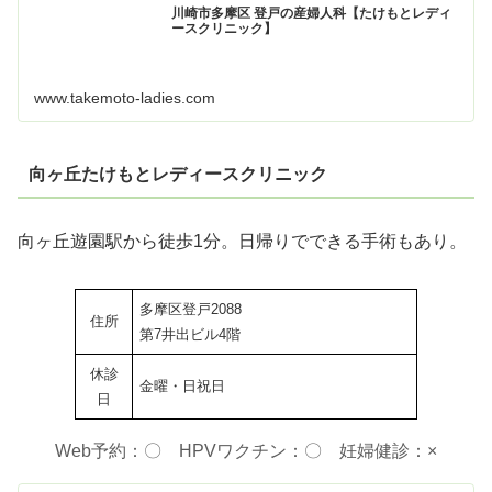
川崎市多摩区 登戸の産婦人科【たけもとレディ
ースクリニック】
www.takemoto-ladies.com
向ヶ丘たけもとレディースクリニック
向ヶ丘遊園駅から徒歩1分。日帰りでできる手術もあり。
多摩区登戸2088
住所
第7井出ビル4階
休診
金曜・日祝日
日
Web予約：〇 HPVワクチン：〇 妊婦健診：×