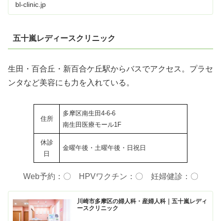
bl-clinic.jp
五十嵐レディースクリニック
生田・百合丘・新百合ケ丘駅からバスでアクセス。プラセ
ンタなど美容にも力を入れている。
多摩区南生田4-6-6
住所
南生田医療モール1F
休診
金曜午後・土曜午後・日祝日
日
Web予約：〇 HPVワクチン：〇 妊婦健診：〇
川崎市多摩区の婦人科・産婦人科｜五十嵐レディ
ースクリニック